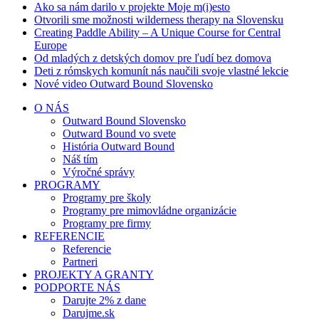
Ako sa nám darilo v projekte Moje m(i)esto
Otvorili sme možnosti wilderness therapy na Slovensku
Creating Paddle Ability – A Unique Course for Central
Europe
Od mladých z detských domov pre ľudí bez domova
Deti z rómskych komunít nás naučili svoje vlastné lekcie
Nové video Outward Bound Slovensko
O NÁS
Outward Bound Slovensko
Outward Bound vo svete
História Outward Bound
Náš tím
Výročné správy
PROGRAMY
Programy pre školy
Programy pre mimovládne organizácie
Programy pre firmy
REFERENCIE
Referencie
Partneri
PROJEKTY A GRANTY
PODPORTE NÁS
Darujte 2% z dane
Darujme.sk