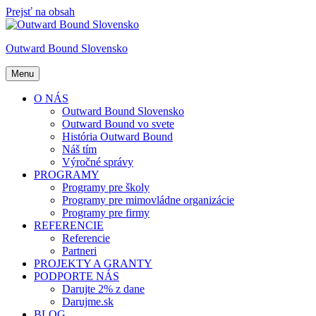
Prejsť na obsah
Outward Bound Slovensko
Menu
O NÁS
Outward Bound Slovensko
Outward Bound vo svete
História Outward Bound
Náš tím
Výročné správy
PROGRAMY
Programy pre školy
Programy pre mimovládne organizácie
Programy pre firmy
REFERENCIE
Referencie
Partneri
PROJEKTY A GRANTY
PODPORTE NÁS
Darujte 2% z dane
Darujme.sk
BLOG