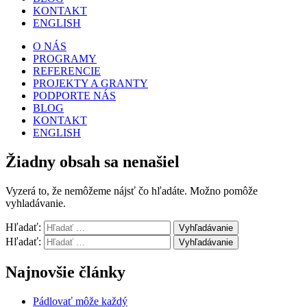
KONTAKT
ENGLISH
O NÁS
PROGRAMY
REFERENCIE
PROJEKTY A GRANTY
PODPORTE NÁS
BLOG
KONTAKT
ENGLISH
Žiadny obsah sa nenašiel
Vyzerá to, že nemôžeme nájsť čo hľadáte. Možno pomôže
vyhladávanie.
Hľadať:
Vyhľadávanie
Hľadať:
Vyhľadávanie
Najnovšie články
Pádlovať môže každý