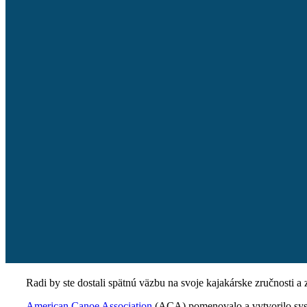
Radi by ste dostali spätnú väzbu na svoje kajakárske zručnosti a
American Canoe Association
(ACA) pomenovalo a vytvorilo syst