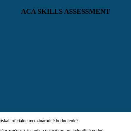
ACA SKILLS ASSESSMENT
 získali oficiálne medzinárodné hodnotenie?
ém zručností, techník a poznatkov pre jednotlivé vodné