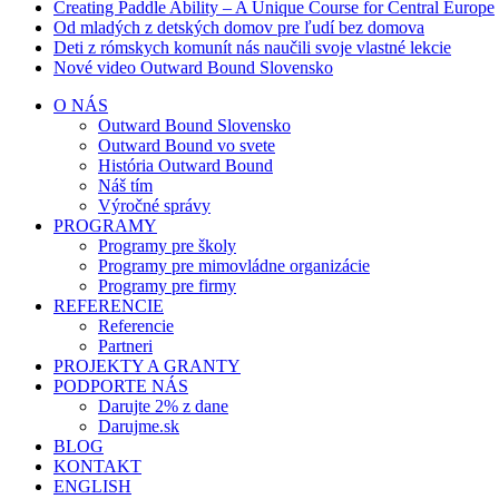
Creating Paddle Ability – A Unique Course for Central Europe
Od mladých z detských domov pre ľudí bez domova
Deti z rómskych komunít nás naučili svoje vlastné lekcie
Nové video Outward Bound Slovensko
O NÁS
Outward Bound Slovensko
Outward Bound vo svete
História Outward Bound
Náš tím
Výročné správy
PROGRAMY
Programy pre školy
Programy pre mimovládne organizácie
Programy pre firmy
REFERENCIE
Referencie
Partneri
PROJEKTY A GRANTY
PODPORTE NÁS
Darujte 2% z dane
Darujme.sk
BLOG
KONTAKT
ENGLISH