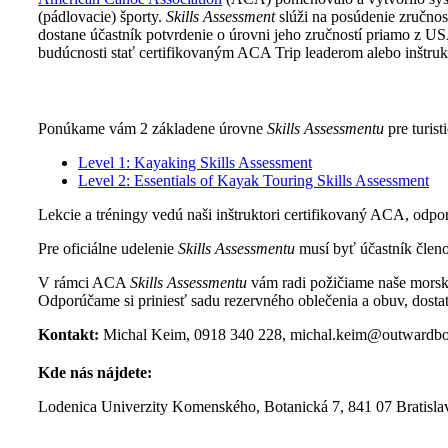
(pádlovacie) športy.
Skills Assessment
slúži na posúdenie zručnos
dostane
účastník potvrdenie o úrovni jeho zručností priamo z U
budúcnosti stať certifikovaným ACA Trip leaderom alebo inštrukt
Ponúkame vám 2 základene úrovne
Skills Assessmentu
pre turist
Level 1: Kayaking Skills Assessment
Level 2: Essentials of Kayak Touring Skills Assessment
Lekcie a tréningy vedú naši inštruktori certifikovaný ACA, od
Pre oficiálne udelenie
Skills Assessmentu
musí byť účastník člen
V rámci ACA
Skills Assessmentu
vám radi požičiame naše morské 
Odporúčame si priniesť sadu rezervného oblečenia a obuv, dosta
Kontakt:
Michal Keim, 0918 340 228, michal.keim@outwardb
Kde nás nájdete:
Lodenica Univerzity Komenského, Botanická 7, 841 07 Bratisla