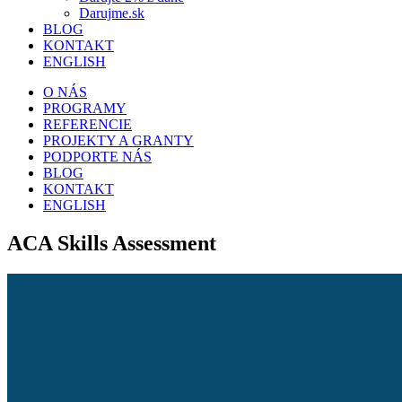
Darujme.sk
BLOG
KONTAKT
ENGLISH
O NÁS
PROGRAMY
REFERENCIE
PROJEKTY A GRANTY
PODPORTE NÁS
BLOG
KONTAKT
ENGLISH
ACA Skills Assessment