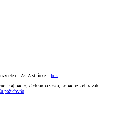
dozviete na ACA stránke –
link
ne je aj pádlo, záchranna vesta, prípadne lodný vak.
šu požičovňu
.