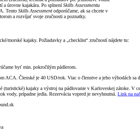
tí a úrovne kajakára. Po splnení
Skills Assessmentu
SA. Tento
Skills Assessment
odporúčame, ak sa chcete v
orom a rozvíjať svoje zručnosti a poznatky.
ické/morské kajaky. Požiadavky a „checklist“ zručností nájdete tu:
porúčame byť min. pokročilým pádlerom.
om ACA. Členské je 40 USD/rok. Viac o členstve a jeho výhodách sa 
(turistické) kajaky a výstroj na pádlovanie v Karloveskej zátoke. V ce
tok vody, prípadne jedla. Rezervácia vopred je nevyhnutná.
Link na na
ound.sk
va