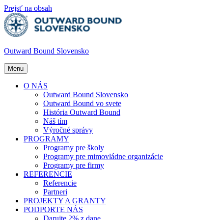
Prejsť na obsah
Outward Bound Slovensko
Menu
O NÁS
Outward Bound Slovensko
Outward Bound vo svete
História Outward Bound
Náš tím
Výročné správy
PROGRAMY
Programy pre školy
Programy pre mimovládne organizácie
Programy pre firmy
REFERENCIE
Referencie
Partneri
PROJEKTY A GRANTY
PODPORTE NÁS
Darujte 2% z dane