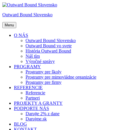
Prejsť
na
Outward Bound Slovensko
obsah
Menu
O NÁS
Outward Bound Slovensko
Outward Bound vo svete
História Outward Bound
Náš tím
Výročné správy
PROGRAMY
Programy pre školy
Programy pre mimovládne organizácie
Programy pre firmy
REFERENCIE
Referencie
Partneri
PROJEKTY A GRANTY
PODPORTE NÁS
Darujte 2% z dane
Darujme.sk
BLOG
KONTAKT