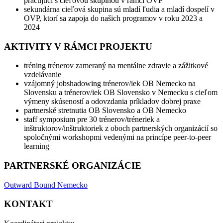
pracujúci s cieľovou skupinou v rámci OVP
sekundárna cieľová skupina sú mladí ľudia a mladí dospelí v
OVP, ktorí sa zapoja do našich programov v roku 2023 a
2024
AKTIVITY V RÁMCI PROJEKTU
tréning trénerov zameraný na mentálne zdravie a zážitkové
vzdelávanie
vzájomný jobshadowing trénerov/iek OB Nemecko na
Slovensku a trénerov/iek OB Slovensko v Nemecku s cieľom
výmeny skúseností a odovzdania príkladov dobrej praxe
partnerské stretnutia OB Slovensko a OB Nemecko
staff symposium pre 30 trénerov/tréneriek a
inštruktorov/inštruktoriek z oboch partnerských organizácií so
spoločnými workshopmi vedenými na princípe peer-to-peer
learning
PARTNERSKÉ ORGANIZÁCIE
Outward Bound Nemecko
KONTAKT