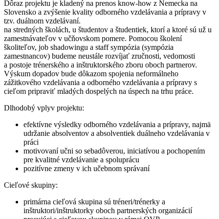
Dôraz projektu je kladený na prenos know-how z Nemecka na
Slovensko a zvýšenie kvality odborného vzdelávania a prípravy v
tzv. duálnom vzdelávaní.
na stredných školách, u študentov a študentiek, ktorí a ktoré sú už u
zamestnávateľov v učňovskom pomere. Pomocou školení
školiteľov, job shadowingu a staff sympózia (sympózia
zamestnancov) budeme neustále rozvíjať zručnosti, vedomosti
a postoje trénerského a inštruktorského zboru oboch partnerov.
Výskum dopadov bude dôkazom spojenia neformálneho
zážitkového vzdelávania a odborného vzdelávania a prípravy s
cieľom pripraviť mladých dospelých na úspech na trhu práce.
Dlhodobý vplyv projektu:
efektívne výsledky odborného vzdelávania a prípravy, najmä
udržanie absolventov a absolventiek duálneho vzdelávania v
práci
motivovaní učni so sebadôverou, iniciatívou a pochopením
pre kvalitné vzdelávanie a spoluprácu
pozitívne zmeny v ich učebnom správaní
Cieľové skupiny:
primárna cieľová skupina sú tréneri/trénerky a
inštruktori/inštruktorky oboch partnerských organizácií