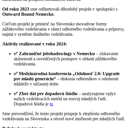
Od roku 2023
sme odštartovali dlhodobý projekt v spolupráci s
Outward Bound Nemecko
.
Cieľom projekt je priniesť na Slovensko inovatívne formy
zážitkového vzdelávania v rámci odborného vzdelávania a prípravy,
najmä v systéme duálneho vzdelávania.
Aktivity realizované v roku 2024:
✅ Zahraničné jobshadowingy v Nemecku
– získavanie
skúseností a osvedčených postupov v oblasti zážitkového
vzdelávania.
✅ Medzinárodná konferencia „Odolnosť 2.0: Upgrade
pre mladú generáciu“
– diskusia odborníkov o odolnosti
mládeže v súčasnej dobe.
✅ Zber dát pre dopadovú štúdiu
– analyzujeme vplyv
našich vzdelávacích metód na rozvoj mladých ľudí.
Dopadová štúdia je
tu
Sme presvedčení, že tento projekt prispeje k zlepšeniu odborného
vzdelávania na Slovensku a otvorí nové možnosti pre mladých ľudí.