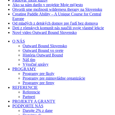
Pádlovať môže každý
Ako sa nám darilo v projekte Moje m(i)esto
Otvorili sme možnosti wilderness therapy na Slovensku
Creating Paddle Ability – A Unique Course for Central
Europe
Od mladých z detských domov pre ľudí bez domova
Deti z rómskych komunít nás naučili svoje vlastné lekcie
Nové video Outward Bound Slovensko
O NÁS
Outward Bound Slovensko
Outward Bound vo svete
História Outward Bound
Náš tím
Výročné správy
PROGRAMY
Programy pre školy
Programy pre mimovládne organizácie
Programy pre firmy
REFERENCIE
Referencie
Partneri
PROJEKTY A GRANTY
PODPORTE NÁS
Darujte 2% z dane