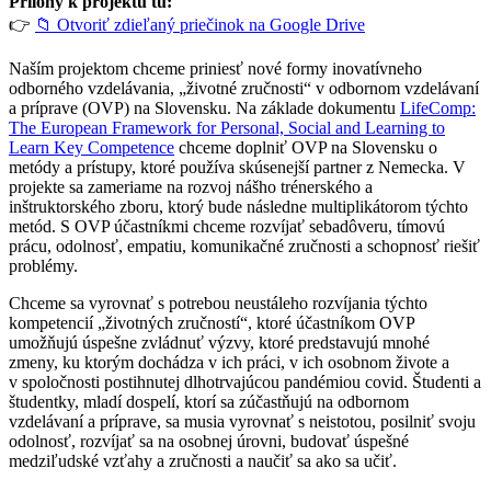
Prílohy k projektu tu:
👉
📁 Otvoriť zdieľaný priečinok na Google Drive
Naším projektom chceme priniesť nové formy inovatívneho
odborného vzdelávania, „životné zručnosti“ v odbornom vzdelávaní
a príprave (OVP) na Slovensku. Na základe dokumentu
LifeComp:
The European Framework for Personal, Social and Learning to
Learn Key Competence
chceme doplniť OVP na Slovensku o
metódy a prístupy, ktoré používa skúsenejší partner z Nemecka. V
projekte sa zameriame na rozvoj nášho trénerského a
inštruktorského zboru, ktorý bude následne multiplikátorom týchto
metód. S OVP účastníkmi chceme rozvíjať sebadôveru, tímovú
prácu, odolnosť, empatiu, komunikačné zručnosti a schopnosť riešiť
problémy.
Chceme sa vyrovnať s potrebou neustáleho rozvíjania týchto
kompetencií „životných zručností“, ktoré účastníkom OVP
umožňujú úspešne zvládnuť výzvy, ktoré predstavujú mnohé
zmeny, ku ktorým dochádza v ich práci, v ich osobnom živote a
v spoločnosti postihnutej dlhotrvajúcou pandémiou covid. Študenti a
študentky, mladí dospelí, ktorí sa zúčastňujú na odbornom
vzdelávaní a príprave, sa musia vyrovnať s neistotou, posilniť svoju
odolnosť, rozvíjať sa na osobnej úrovni, budovať úspešné
medziľudské vzťahy a zručnosti a naučiť sa ako sa učiť.